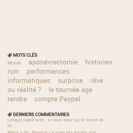
MOTS CLÉS
aponévrectomie
historien
Cass
Monde
noir
performances
informatiques
surprise
rêve
ou réalité ?
le tournée age
tendre
compte Paypal
DERNIERS COMMENTAIRES
longue traîne a dit : si vous allez sur le forum de '
Pl...
Marie a dit : Bonjour, Le sujet est ancien, mai...