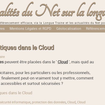
tés du Net sur la longu
éférencement efficace, via la Longue Traine et les actualités du Net po
res
Mentions Légales et RGPD
Géolocalisation
Référencem
tiques dans le Cloud
ire
es
peuvent être placées dans le '
Cloud
', mais quid au
citaires, pour les particuliers ou les professionnels,
 et finalement peut-on vraiment tout y mettre, comment
 accessibles et surtout sécurisées ?
iques dans le Cloud
sécurité informatique
,
protection des données
,
Cloud
,
Cloud