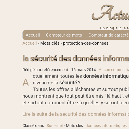
Actuali
Un blog sur le r
Accueil
Compteur de mots
Compteur de caractè
Accueil
-
Mots clés
-
protection-des-donnees
Tags Cloud
la sécurité des données informa
Rédigé par référencement -
16 mars 2014
-
Aucun commenta
ctuellement, toutes les
données informatiqu
A
niveau de la
sécurité
?
Toutes les offres alléchantes et surtout publi
nous montrent que tout peut être mis ' là haut ',
et surtout comment être sû qu'elles y seront bien
Lire la suite de la sécurité des données informat
Classé dans :
Sur le net
- Mots clés :
données informatiques
,