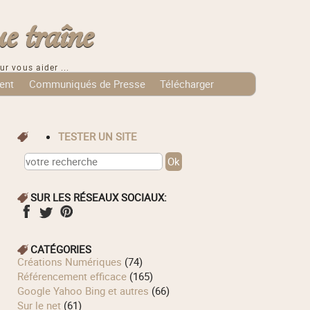
e traîne
ur vous aider ...
ent
Communiqués de Presse
Télécharger
TESTER UN SITE
SUR LES RÉSEAUX SOCIAUX:
CATÉGORIES
Créations Numériques
(74)
Référencement efficace
(165)
Google Yahoo Bing et autres
(66)
Sur le net
(61)