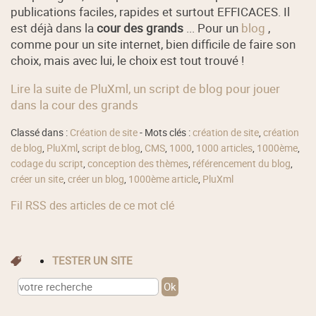
publications faciles, rapides et surtout EFFICACES. Il
est déjà dans la
cour des grands
... Pour un
blog
,
comme pour un site internet, bien difficile de faire son
choix, mais avec lui, le choix est tout trouvé !
Lire la suite de PluXml, un script de blog pour jouer
dans la cour des grands
Classé dans :
Création de site
- Mots clés :
création de site
,
création
de blog
,
PluXml
,
script de blog
,
CMS
,
1000
,
1000 articles
,
1000ème
,
codage du script
,
conception des thèmes
,
référencement du blog
,
créer un site
,
créer un blog
,
1000ème article
,
PluXml
Fil RSS des articles de ce mot clé
TESTER UN SITE