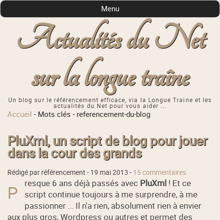
Menu
Actualités du Net
sur la longue traîne
Un blog sur le référencement efficace, via la Longue Traine et les
actualités du Net pour vous aider ...
Accueil
-
Mots clés
-
referencement-du-blog
PluXml, un script de blog pour jouer
dans la cour des grands
Rédigé par référencement -
19 mai 2013
-
15 commentaires
resque 6 ans déjà passés avec
PluXml
! Et ce
P
script continue toujours à me surprendre, à me
passionner ... Il n'a rien, absolument rien à envier
aux plus gros, Wordpress ou autres et permet des