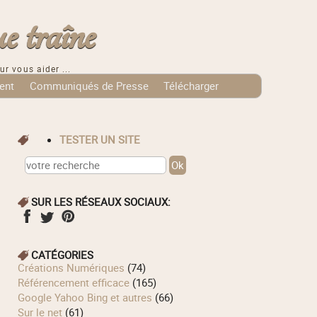
e traîne
ur vous aider ...
ent
Communiqués de Presse
Télécharger
TESTER UN SITE
SUR LES RÉSEAUX SOCIAUX:
CATÉGORIES
Créations Numériques
(74)
Référencement efficace
(165)
Google Yahoo Bing et autres
(66)
Sur le net
(61)