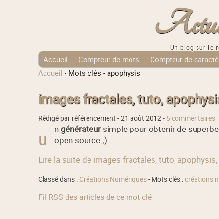
Actuali
Un blog sur le r
Accueil
Compteur de mots
Compteur de caractè
Accueil
-
Mots clés
-
apophysis
Tags Cloud
images fractales, tuto, apophysi
Rédigé par référencement -
21 août 2012
-
5 commentaires
n
générateur
simple pour obtenir de superb
u
open source ;)
Lire la suite de images fractales, tuto, apophysis,
Classé dans :
Créations Numériques
- Mots clés :
créations 
Fil RSS des articles de ce mot clé