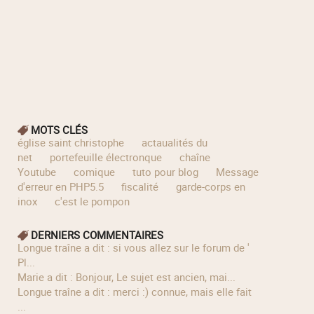
MOTS CLÉS
église saint christophe
actaualités du
net
portefeuille électronque
chaîne
Youtube
comique
tuto pour blog
Message
d'erreur en PHP5.5
fiscalité
garde-corps en
inox
c'est le pompon
DERNIERS COMMENTAIRES
longue traîne a dit : si vous allez sur le forum de '
Pl...
Marie a dit : Bonjour, Le sujet est ancien, mai...
longue traîne a dit : merci :) connue, mais elle fait
...