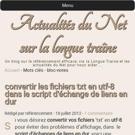
Menu
Actualités du Net
sur la longue traîne
Un blog sur le référencement efficace, via la Longue Traine et les
actualités du Net pour vous aider ...
Accueil
-
Mots clés
-
bloc-notes
convertir les fichiers txt en utf-8
dans le script d'échange de liens en
dur
Rédigé par référencement -
18 juillet 2012
-
1 commentaire
i vous désirez
convertir vos fichiers
'txt' en
utf-8
S
pour éviter des problèmes d'affichage, dans le
script d'échanges de liens en dur
, voici une