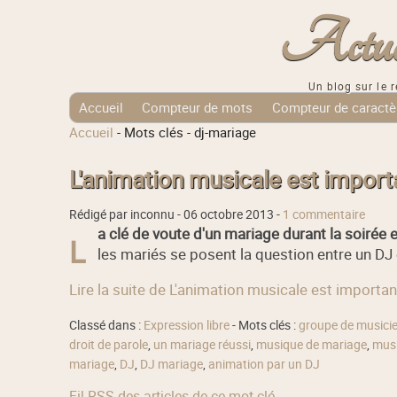
Actuali
Un blog sur le r
Accueil
Compteur de mots
Compteur de caractè
Accueil
-
Mots clés
-
dj-mariage
Tags Cloud
L'animation musicale est impor
Rédigé par inconnu -
06 octobre 2013
-
1 commentaire
a clé de voute d'un mariage durant la soirée 
L
les mariés se posent la question entre un DJ 
Lire la suite de L'animation musicale est importa
Classé dans :
Expression libre
- Mots clés :
groupe de musici
droit de parole
,
un mariage réussi
,
musique de mariage
,
musi
mariage
,
DJ
,
DJ mariage
,
animation par un DJ
Fil RSS des articles de ce mot clé