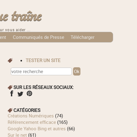
e traîne
ur vous aider ...
ent
Communiqués de Presse
Télécharger
TESTER UN SITE
SUR LES RÉSEAUX SOCIAUX:
CATÉGORIES
Créations Numériques
(74)
Référencement efficace
(165)
Google Yahoo Bing et autres
(66)
Sur le net
(61)