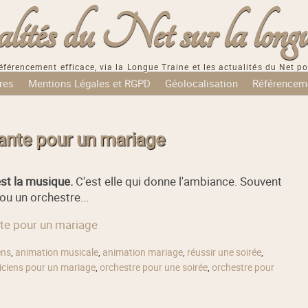
tés du Net sur la longu
éférencement efficace, via la Longue Traine et les actualités du Net po
res
Mentions Légales et RGPD
Géolocalisation
Référencem
tante pour un mariage
est la musique.
C'est elle qui donne l'ambiance. Souvent
ou un orchestre...
nte pour un mariage
ens
,
animation musicale
,
animation mariage
,
réussir une soirée
,
ciens pour un mariage
,
orchestre pour une soirée
,
orchestre pour