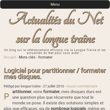
Menu
Actualités du Net
sur la longue traîne
Un blog sur le référencement efficace, via la Longue Traine et les
actualités du Net pour vous aider ...
Accueil
-
Mots clés
-
formater
Logiciel pour partitionner / formater
mes disques.
Rédigé par longue traîne -
27 juillet 2016
-
Aucun commentaire
artitionner
, voire
formater
, mes disques durs est
P
une question plus que récurrente que tout le
monde se pose. Il existe des solutions simples et
plus que efficaces, via de
nombreux logiciels
, même en