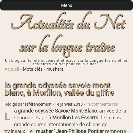
Menu
Actualités du Net
sur la longue traîne
Un blog sur le référencement efficace, via la Longue Traine et les
actualités du Net pour vous aider ...
Accueil
-
Mots clés
-
mushers
la grande odyssée savoie mont
blanc, à Morillon, vallée du giffre
Rédigé par référencement -
14 janvier 2013
-
11 commentaires
a grande odyssée Savoie Mont-Blanc
: arrivée de la
L
seconde étape à
Morillon
Les Esserts
de la plus
grande course internationale de chiens de
traîneaux. Le '
musher
'
Jean-Philippe Pontier
remporte