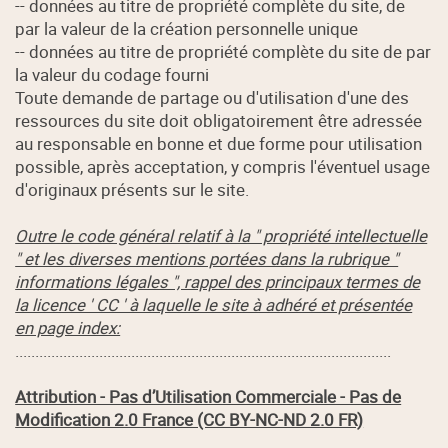
-- données au titre de propriété complète du site, de
par la valeur de la création personnelle unique
-- données au titre de propriété complète du site de par
la valeur du codage fourni
Toute demande de partage ou d'utilisation d'une des
ressources du site doit obligatoirement être adressée
au responsable en bonne et due forme pour utilisation
possible, après acceptation, y compris l'éventuel usage
d'originaux présents sur le site.
Outre le code général relatif à la " propriété intellectuelle
" et les diverses mentions portées dans la rubrique "
informations légales ", rappel des principaux termes de
la licence ' CC ' à laquelle le site à adhéré et présentée
en page index:
..............................................................................................
Attribution - Pas d’Utilisation Commerciale - Pas de
Modification 2.0 France (CC BY-NC-ND 2.0 FR)