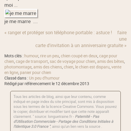
moi ...
je me marre ....
« ranger et protéger son téléphone portable : astuce !
faire
une
carte d'invitation à un anniversaire gratuite »
Mots clés :
humour
,
rire un peu
,
chien coupé en deux
,
cage pour
chien
,
cage de transport
,
sac de voyage pour chien
,
amis des bêtes
,
photomontage
,
amis des chiens
,
chien
,
le chien est disparu
,
vente
en ligne
,
panier pour chien
Classé dans :
Un peu d'humour
Rédigé par référencement le 12 décembre 2013
Tous les articles de blog, ainsi que leur contenu, comme
indiqué en page index du site principal, sont mis à disposition
sous les termes de la licence
Creative Commons
. Vous pouvez
le copier, distribuer et modifier tant que cette note apparaît
clairement. " source: longuetraine.fr -
Paternité - Pas
d'Utilisation Commerciale - Partage des Conditions Initiales à
l'Identique 3.0 France "
, ainsi qu'un lien vers la source .