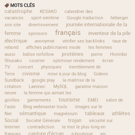
MOTS CLÉS
catastrophe
KESAKO
calendrier des
vacances
sport extrême
Google traduction
héberger
journée internationale de la
son site
divertissement
français
femme
inventeur de la pile
sponsors
électrique
anonymat
vérifier ses backlinks
taux de
rebond
affiches publicitaires mode
les femmes
protéines
aussi
balise nofollow
pierre
Honinbo
Shusaku
courrier
optimiser rendement
écran
TV
concert
physiques
tremblement de
civisme
Terre
mise à jour du blog
Gideon
Sundbäck
google play
la maîtrise de la
création
Laennec
MySQL
garantie maison
neuve
la femme qui aimait les
tourisme
gorilles
garnements
EMEI
salon de
l'auto
Bing webmaster tools
images sur le
sémantique
tableaux
athlètes
Net
magnésium
Social
trojan
Société Générale
sécurité sur
Internet
contradiction
le mot le plus long en
capture d'écran
français
e-boutique
en-