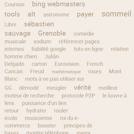
bing webmasters
Courson
sommeil
tools
alt
payer
astronome
sébastien
Libre
sauvage
Grenoble
comédie
musicale
sodium
référencer pages
internes
fiabilité google
tuto en ligne
relation
homme chien
Juliân
Delgado
carton
Eurovision
French
Cancan
Freud
roses
Mont
mathématique
Blanc
mots à ne pas utiliser sur
vérité
GG
démodé
meugler
meilleur
moteur de recherche
protocole P2P
le louvre à
lens
puissance d'un lien
retour
hydrater
rouler
écolo
musicienne
roi du e-
commerce
booster
principes de
bases
montre téléphone
merry