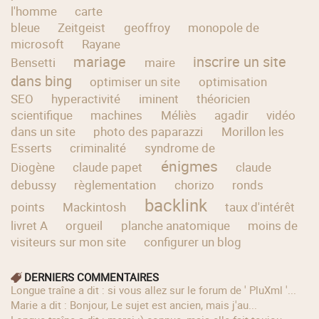
l'homme
carte
bleue
Zeitgeist
geoffroy
monopole de
microsoft
Rayane
mariage
inscrire un site
Bensetti
maire
dans bing
optimiser un site
optimisation
SEO
hyperactivité
iminent
théoricien
scientifique
machines
Méliès
agadir
vidéo
dans un site
photo des paparazzi
Morillon les
Esserts
criminalité
syndrome de
énigmes
Diogène
claude papet
claude
debussy
règlementation
chorizo
ronds
backlink
points
Mackintosh
taux d'intérêt
livret A
orgueil
planche anatomique
moins de
visiteurs sur mon site
configurer un blog
DERNIERS COMMENTAIRES
longue traîne a dit : si vous allez sur le forum de ' PluXml '...
Marie a dit : Bonjour, Le sujet est ancien, mais j'au...