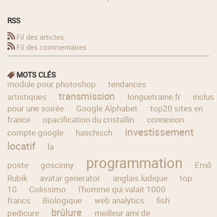
RSS
Fil des articles
Fil des commentaires
MOTS CLÉS
module pour photoshop
tendances
transmission
artistiques
longuetraine.fr
inclus
pour une soirée
Google Alphabet
top20 sites en
france
opacification du cristallin
connexion
investissement
compte google
haschisch
locatif
la
programmation
poste
goscinny
Ernő
Rubik
avatar generator
anglais ludique
top
10
Colissimo
l'homme qui valait 1000
francs
Biologique
web analytics
fish
brûlure
pedicure
meilleur ami de