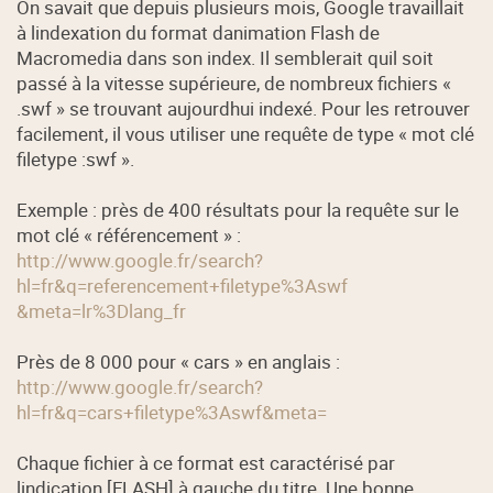
On savait que
depuis plusieurs mois
, Google travaillait
à lindexation du format danimation Flash de
Macromedia dans son index. Il semblerait quil soit
passé à la vitesse supérieure, de nombreux fichiers «
.swf » se trouvant aujourdhui indexé. Pour les retrouver
facilement, il vous utiliser une requête de type « mot clé
filetype :swf ».
Exemple : près de 400 résultats pour la requête sur le
mot clé « référencement » :
http://www.google.fr/search?
hl=fr&q=referencement+filetype%3Aswf
&meta=lr%3Dlang_fr
Près de 8 000 pour « cars » en anglais :
http://www.google.fr/search?
hl=fr&q=cars+filetype%3Aswf&meta=
Chaque fichier à ce format est caractérisé par
lindication [FLASH] à gauche du titre. Une bonne