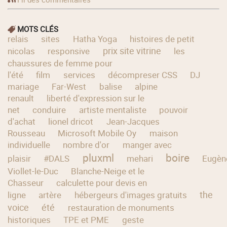
MOTS CLÉS
relais
sites
Hatha Yoga
histoires de petit
prix site vitrine
nicolas
responsive
les
chaussures de femme pour
l'été
film
services
décompreser CSS
DJ
mariage
Far-West
balise
alpine
renault
liberté d'expression sur le
net
conduire
artiste mentaliste
pouvoir
d'achat
lionel dricot
Jean-Jacques
Rousseau
Microsoft Mobile Oy
maison
individuelle
nombre d'or
manger avec
pluxml
boire
plaisir
#DALS
mehari
Eugèn
Viollet-le-Duc
Blanche-Neige et le
Chasseur
calculette pour devis en
the
ligne
artère
hébergeurs d'images gratuits
voice
été
restauration de monuments
historiques
TPE et PME
geste