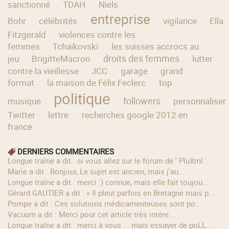
sanctionné
TDAH
Niels
entreprise
Bohr
célébrités
vigilance
Ella
Fitzgerald
violences contre les
femmes
Tchaïkovski
les suisses accrocs au
droits des femmes
jeu
BrigitteMacron
lutter
contre la vieillesse
JCC
garage
grand
format
la maison de Félix Feclerc
top
politique
followers
musique
personnaliser
Twitter
lettre
recherches google 2012 en
france
DERNIERS COMMENTAIRES
longue traîne a dit : si vous allez sur le forum de ' PluXml '...
Marie a dit : Bonjour, Le sujet est ancien, mais j'au...
longue traîne a dit : merci :) connue, mais elle fait toujou...
Gérard GAUTIER a dit : « Il pleut parfois en Bretagne mais p...
Pompe a dit : Ces solutions médicamenteuses sont po...
Vacuum a dit : Merci pour cet article très intére...
longue traîne a dit : merci à vous ... mais essayer de poLL...