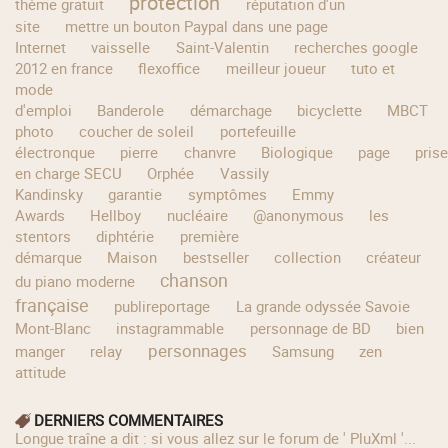
protection
thème gratuit
réputation d'un
site
mettre un bouton Paypal dans une page
Internet
vaisselle
Saint-Valentin
recherches google
2012 en france
flexoffice
meilleur joueur
tuto et
mode
d'emploi
Banderole
démarchage
bicyclette
MBCT
photo
coucher de soleil
portefeuille
électronque
pierre
chanvre
Biologique
page
pris
en charge SECU
Orphée
Vassily
Kandinsky
garantie
symptômes
Emmy
Awards
Hellboy
nucléaire
@anonymous
les
stentors
diphtérie
première
démarque
Maison
bestseller
collection
créateur
chanson
du piano moderne
française
publireportage
La grande odyssée Savoie
Mont-Blanc
instagrammable
personnage de BD
bien
personnages
manger
relay
Samsung
zen
attitude
DERNIERS COMMENTAIRES
longue traîne a dit : si vous allez sur le forum de ' PluXml '...