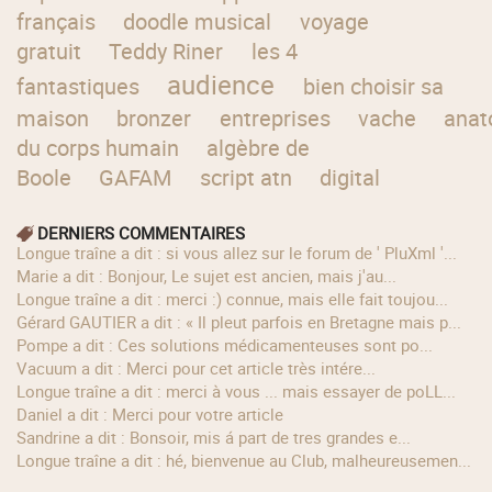
français
doodle musical
voyage
gratuit
Teddy Riner
les 4
audience
fantastiques
bien choisir sa
maison
bronzer
entreprises
vache
anat
du corps humain
algèbre de
Boole
GAFAM
script atn
digital
DERNIERS COMMENTAIRES
longue traîne a dit : si vous allez sur le forum de ' PluXml '...
Marie a dit : Bonjour, Le sujet est ancien, mais j'au...
longue traîne a dit : merci :) connue, mais elle fait toujou...
Gérard GAUTIER a dit : « Il pleut parfois en Bretagne mais p...
Pompe a dit : Ces solutions médicamenteuses sont po...
Vacuum a dit : Merci pour cet article très intére...
longue traîne a dit : merci à vous ... mais essayer de poLL...
Daniel a dit : Merci pour votre article
Sandrine a dit : Bonsoir, mis á part de tres grandes e...
longue traîne a dit : hé, bienvenue au Club, malheureusemen...