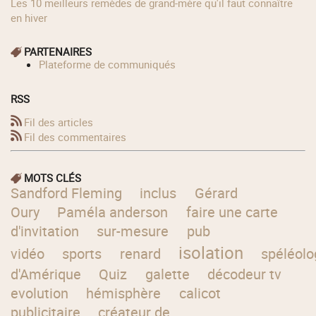
Les 10 meilleurs remèdes de grand-mère qu'il faut connaître
en hiver
PARTENAIRES
Plateforme de communiqués
RSS
Fil des articles
Fil des commentaires
MOTS CLÉS
Sandford Fleming
inclus
Gérard
Oury
Paméla anderson
faire une carte
d'invitation
sur-mesure
pub
isolation
vidéo
sports
renard
spéléolo
d'Amérique
Quiz
galette
décodeur tv
evolution
hémisphère
calicot
publicitaire
créateur de