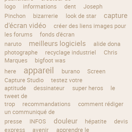
logo
informations
dent
Joseph
capture
Pinchon
bizarrerie
look de star
d'écran vidéo
créer des liens images pour
les forums
fonds d'écran
meilleurs logiciels
naruto
alide dona
photographe
recyclage industriel
Chris
Marques
bigfoot was
appareil
here
burano
Screen
Capture Studio
testez votre
aptitude
dessinateur
super heros
le
tweet de
trop
recommandations
comment rédiger
un communiqué de
douleur
presse
INFOS
hépatite
devis
express
avenir
apprendre le