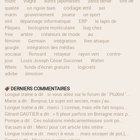
route
viagra
autos japonaises
zahia dehar
site de
codage xml
qualité
on rigole bien
sel
marin
gouvernement
joueur
un sport
viril
dépannage informatique
ERP
le lapin de
Pâques
biologiste moléculaire
bug chez
free
artère
créateurs de mode
au
féminin
Germain
intégration
free attaque
google
intégration des médias
sociaux
Ronsard
relayeur
rayon vert
contre-
jour
Louis Joseph César Ducornet
Walter
White
fonds d'écran gratuits
logiciels
adobe
émotion
DERNIERS COMMENTAIRES
longue traîne a dit : si vous allez sur le forum de ' PluXml '...
Marie a dit : Bonjour, Le sujet est ancien, mais j'au...
longue traîne a dit : merci :) connue, mais elle fait toujou...
Gérard GAUTIER a dit : « Il pleut parfois en Bretagne mais p...
Pompe a dit : Ces solutions médicamenteuses sont po...
Vacuum a dit : Merci pour cet article très intére...
longue traîne a dit : merci à vous ... mais essayer de poLL...
Daniel a dit : Merci pour votre article