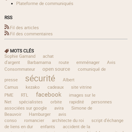
Plateforme de communiqués
RSS
Fil des articles
Fil des commentaires
MOTS CLÉS
Sophie Gamand
achat
d'argent
Barbamama
route
emménager
Avis
open source
Consommateur
comuniqué de
sécurité
presse
Albert
Camus
kezako
cadeaux
site vitrine
facebook
PME
RTL
images sur le
Net
spécialistes
orbite
rapidité
personnes
associées sur google
avira
Simone de
Beauvoir
Hamburger
avis
conso
romancier
architecte du roi
script d'échange
de liens en dur
enfants
accident de la