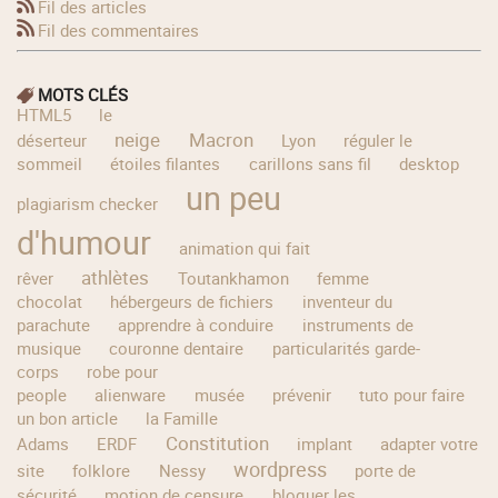
Fil des articles
Fil des commentaires
MOTS CLÉS
HTML5
le
neige
Macron
déserteur
Lyon
réguler le
sommeil
étoiles filantes
carillons sans fil
desktop
un peu
plagiarism checker
d'humour
animation qui fait
athlètes
rêver
Toutankhamon
femme
chocolat
hébergeurs de fichiers
inventeur du
parachute
apprendre à conduire
instruments de
musique
couronne dentaire
particularités garde-
corps
robe pour
people
alienware
musée
prévenir
tuto pour faire
un bon article
la Famille
Constitution
Adams
ERDF
implant
adapter votre
wordpress
site
folklore
Nessy
porte de
sécurité
motion de censure
bloquer les