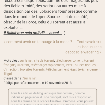
ressources disponibles, comme des images, des pdf,
des fichiers 'midi', des scripts ou autres mise à
disposition par des 'uploaders fous' presque comme
dans le monde de l'open Source ... et de ce côté,
obscur de la Force, celui du Torrent est aussi à
exploiter ...
il fallait que cela soit dit ... aussi ...
:)
« comment avoir un tatouage à la mode ?
Tout savoir sur
les bonus sans
dépôt et le wagering »
Mots clés :
sur le net
,
site de torrent
,
télécharger torrent
,
torrent
français
,
uTorrent
,
télécharger rapidement
,
Peer To Peer
,
risques
d'infection
,
top sites torrents
,
téléchargement légal
,
téléchargement
illégal
,
Classé dans :
Sur le net
Rédigé par référencement le 10 novembre 2013
Tous les articles de blog, ainsi que leur contenu, comme
indiqué en page index du site principal, sont mis à disposition
sous les termes de la licence
Creative Commons
. Vous pouvez