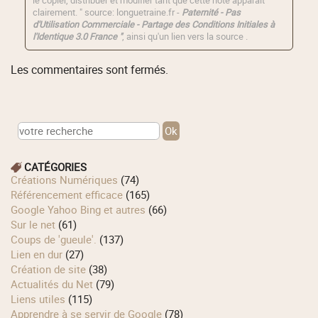
le copier, distribuer et modifier tant que cette note apparaît
clairement. " source: longuetraine.fr -
Paternité - Pas
d'Utilisation Commerciale - Partage des Conditions Initiales à
l'Identique 3.0 France "
, ainsi qu'un lien vers la source .
Les commentaires sont fermés.
CATÉGORIES
Créations Numériques
(74)
Référencement efficace
(165)
Google Yahoo Bing et autres
(66)
Sur le net
(61)
Coups de 'gueule'.
(137)
Lien en dur
(27)
Création de site
(38)
Actualités du Net
(79)
Liens utiles
(115)
Apprendre à se servir de Google
(78)