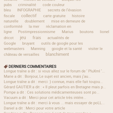
pubs
criminalité
code couleur
bleu
INFOGRAPHIE
secrets de l'évasion
collectif
fiscale
carte gratuite
histoire
naturelle
doublement
mise en demeure de
conformité
la mer
réclamation en
ligne
Postimpressionnisme
Marius
boutons
lionel
jeu
frais
dricot
actualités de
Google
bruyant
outils de google pour les
webmasters
Manning
google et la santé
visiter le
blanchiment
château de versailles
DERNIERS COMMENTAIRES
longue traîne a dit : si vous allez sur le forum de ' PluXml '...
Marie a dit : Bonjour, Le sujet est ancien, mais j'au...
longue traîne a dit : merci :) connue, mais elle fait toujou...
Gérard GAUTIER a dit : « Il pleut parfois en Bretagne mais p...
Pompe a dit : Ces solutions médicamenteuses sont po...
Vacuum a dit : Merci pour cet article très intére...
longue traîne a dit : merci à vous ... mais essayer de poLL...
Daniel a dit : Merci pour votre article