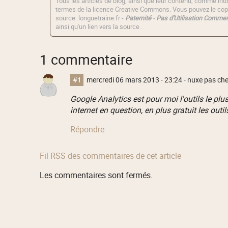
Tous les articles de blog, ainsi que leur contenu, comme indi
termes de la licence
Creative Commons
. Vous pouvez le copi
source: longuetraine.fr -
Paternité - Pas d'Utilisation Commerc
ainsi qu'un lien vers la source .
1 commentaire
#1
mercredi 06 mars 2013 - 23:24
- nuxe pas cher
Google Analytics est pour moi l'outils le plu
internet en question, en plus gratuit les outi
Répondre
Fil RSS des commentaires de cet article
Les commentaires sont fermés.