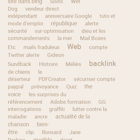
site dans bing
Soins
Wet
Dog
vendeur direct
indépendant
anniversaire Google
tuto et
république
mode d'emploi
alerte
sécurité
sur-optimisation
dieu et les
commandements
la mer
Mail Boxes
Web
Etc
mails fraduleux
compte
Twitter alerte
Gideon
backlink
Sundbäck
Histoire
Méliès
photo
de chiens
le
déserteur
PDFCreator
sécuriser compte
the
paypal
prévoyance
Quiz
voice
les surprises du
référencement
Adobe formation
GG
interrogations
graffiti
lutter contre la
actualité de la
maladie
ancre
chanson
bien-
être
clip
Ronsard
Jane
modèle
Perkins
doigt