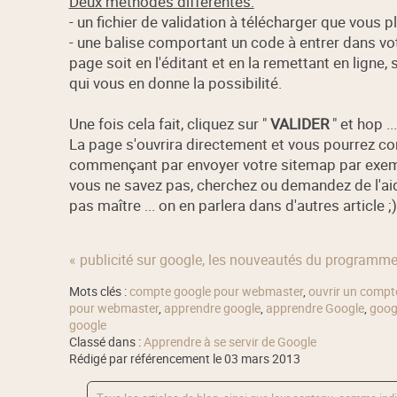
Deux méthodes différentes:
- un fichier de validation à télécharger que vous p
- une balise comportant un code à entrer dans vot
page soit en l'éditant et en la remettant en ligne
qui vous en donne la possibilité.
Une fois cela fait, cliquez sur "
VALIDER
" et hop ..
La page s'ouvrira directement et vous pourrez co
commençant par envoyer votre sitemap par exemple 
vous ne savez pas, cherchez ou demandez de l'aid
pas maître ... on en parlera dans d'autres article ;)
« publicité sur google, les nouveautés du programm
Mots clés :
compte google pour webmaster
,
ouvrir un comp
pour webmaster
,
apprendre google
,
apprendre Google
,
goog
google
Classé dans :
Apprendre à se servir de Google
Rédigé par référencement le 03 mars 2013