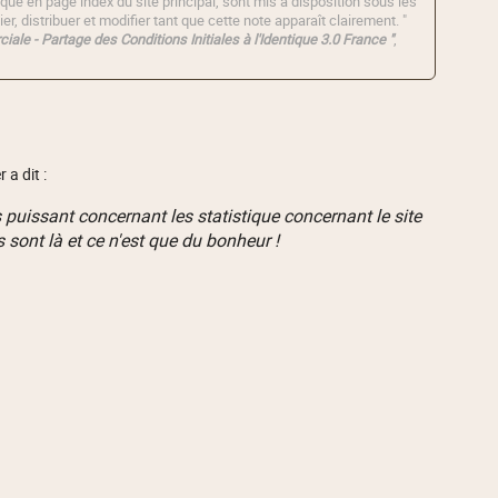
qué en page index du site principal, sont mis à disposition sous les
er, distribuer et modifier tant que cette note apparaît clairement. "
iale - Partage des Conditions Initiales à l'Identique 3.0 France "
,
 a dit :
s puissant concernant les statistique concernant le site
ls sont là et ce n'est que du bonheur !