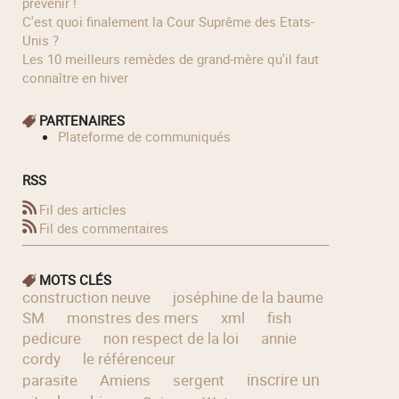
prévenir !
C'est quoi finalement la Cour Suprême des Etats-
Unis ?
Les 10 meilleurs remèdes de grand-mère qu'il faut
connaître en hiver
PARTENAIRES
Plateforme de communiqués
RSS
Fil des articles
Fil des commentaires
MOTS CLÉS
construction neuve
joséphine de la baume
SM
monstres des mers
xml
fish
pedicure
non respect de la loi
annie
cordy
le référenceur
inscrire un
parasite
Amiens
sergent