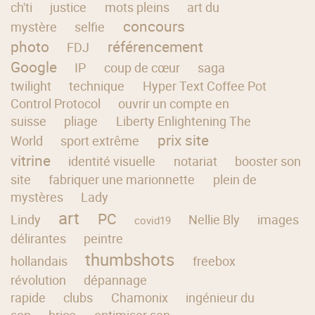
ch'ti
justice
mots pleins
art du
concours
mystère
selfie
photo
référencement
FDJ
Google
IP
coup de cœur
saga
twilight
technique
Hyper Text Coffee Pot
Control Protocol
ouvrir un compte en
suisse
pliage
Liberty Enlightening The
prix site
World
sport extrême
vitrine
identité visuelle
notariat
booster son
site
fabriquer une marionnette
plein de
mystères
Lady
art
PC
Lindy
Nellie Bly
images
covid19
délirantes
peintre
thumbshots
hollandais
freebox
révolution
dépannage
rapide
clubs
Chamonix
ingénieur du
son
brico
optimiser son