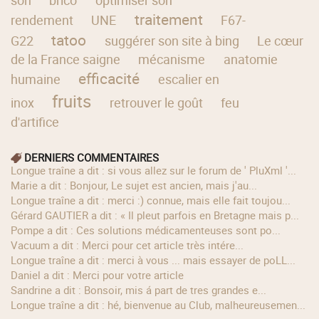
traitement
rendement
UNE
F67-
tatoo
G22
suggérer son site à bing
Le cœur
de la France saigne
mécanisme
anatomie
efficacité
humaine
escalier en
fruits
inox
retrouver le goût
feu
d'artifice
DERNIERS COMMENTAIRES
longue traîne a dit : si vous allez sur le forum de ' PluXml '...
Marie a dit : Bonjour, Le sujet est ancien, mais j'au...
longue traîne a dit : merci :) connue, mais elle fait toujou...
Gérard GAUTIER a dit : « Il pleut parfois en Bretagne mais p...
Pompe a dit : Ces solutions médicamenteuses sont po...
Vacuum a dit : Merci pour cet article très intére...
longue traîne a dit : merci à vous ... mais essayer de poLL...
Daniel a dit : Merci pour votre article
Sandrine a dit : Bonsoir, mis á part de tres grandes e...
longue traîne a dit : hé, bienvenue au Club, malheureusemen...